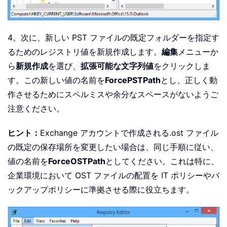
4。次に、新しい PST ファイルの既定フォルダーを指定す
るためのレジストリ値を新規作成します。
編集
メニューか
ら
新規作成
を選び、
拡張可能な文字列値
をクリックしま
す。この新しい値の名前を
ForcePSTPath
とし、正しく動
作させるためにスペルミスや余分なスペースがないようご
注意ください。
ヒント：
Exchange アカウントで作成される.ost ファイル
の既定の保存場所を変更したい場合は、同じ手順に従い、
値の名前を
ForceOSTPath
としてください。これは特に、
企業環境において OST ファイルの配置を IT ポリシーやバ
ックアップポリシーに準拠させる際に役立ちます。