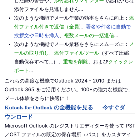
した際の警告や、
添付忘れリマインダー
で忘れがちな
添付ファイルを見逃しません…
次のような機能でメール作業の効率をさらに向上：
添
付ファイル付きで返信（全員)
、
署名や件名に自動で
挨拶文や日時を挿入
、
複数メールの一括返信
…
次のような機能でメール業務をさらにスムーズに：
メ
ールの取り消し
、
添付ファイルツール
（すべて圧縮、
自動保存すべて…）、
重複を削除
、および
クイックレ
ポート
…
これらの高度な機能でOutlook 2024 - 2010 または
Outlook 365 をご活用ください。100+の強力な機能で、
メール体験をさらに快適に！
Kutools for Outlook の全機能を見る
今すぐダ
ウンロード
Microsoft Outlook のレジストリエディターを使って PST
／OST ファイルの既定の保存場所（パス）をカスタマイ