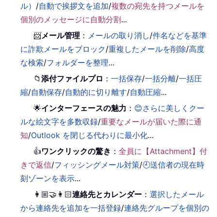
ル）
/
自動で挨拶文を追加
/
複数の宛先を持つメールを
個別のメッセージに自動分割
...
📨
メール管理
：
メールの取り消し
/
件名などを基準
に詐欺メールをブロック
/
重複したメールを削除
/
高度
な検索
/
フォルダーを整理
...
📁
添付ファイルプロ
：
一括保存
/
一括分離
/
一括圧
縮
/
自動保存
/
自動的に切り離す
/
自動圧縮
...
🌟
インターフェースの魅力
：
😊さらに美しくクー
ルな絵文字を多数収録
/
重要なメールが届いた際に通
知
/
Outlook を閉じる代わりに最小化
...
👍
ワンクリックの驚き
：
全員に【Attachment】付
きで返信
/
フィッシングメール対策
/
🕘送信者の現在時
刻ゾーンを表示
...
👩🏼‍🤝‍👩🏻
連絡先とカレンダー
：
選択したメール
から連絡先を追加を一括登録
/
連絡先グループを個別の