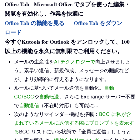
Office Tab - Microsoft Office でタブを使った編集・
閲覧を有効化し、作業を快適に
Office Tab の機能を見る
Office Tab をダウン
ロード
今すぐKutools for Outlook をアンロックして、100
以上の機能を永久に無制限でご利用ください。
メールの生産性を
AI テクノロジーで
向上させましょ
う。素早い返信、新規作成、メッセージの翻訳など
が、より効率的に行えるようになります。
ルールに基づいてメール送信を自動化。
自動
CC/BCC
や
自動転送
、さらに Exchange サーバー不要
で
自動返信
（不在時対応）も可能に…
次のようなリマインダー機能も搭載：
BCC に私が含
まれているメールに返信する際にプロンプトを表示す
る
BCC リストにいる状態で「全員に返信」しようと