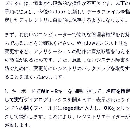
ズするには、慎重かつ段階的な操作が不可欠です。以下の
手順に従えば、今後Outlook は新しいデータファイルを指
定したディレクトリに自動的に保存するようになります。
まず、お使いのコンピューターで適切な管理者権限をお持
ちであることをご確認ください。Windows レジストリを
変更すると、アプリケーションの動作に直接影響を与える
可能性があるためです。また、意図しないシステム障害を
防ぐために、変更前にレジストリのバックアップを取得す
ることを強くお勧めします。
1。キーボードで
Win
＋
R
キーを同時に押して、
名前を指定
して実行
ダイアログボックスを開きます。表示されたウィ
ンドウの
開く
フィールドに
regedit
と入力し、
OK
をクリッ
クして続行します。これにより、レジストリエディターが
起動します。