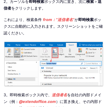
2。カーソルを
即時検索
ボックス内に置き、次に
検索
＞
送
信者
をクリックします。
これにより、検索条件
from：”送信者名”
が
即時検索
ボッ
クスに自動的に入力されます。スクリーンショットをご確
認ください。
3。即時検索ボックス内で、
送信者名
を自社の内部ドメイ
ン（例：
@extendoffice.com
）に置き換え、その内部ド