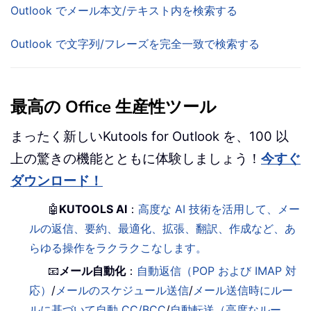
Outlook でメール本文/テキスト内を検索する
Outlook で文字列/フレーズを完全一致で検索する
最高の Office 生産性ツール
まったく新しいKutools for Outlook を、100 以
上の驚きの機能とともに体験しましょう！
今すぐ
ダウンロード！
🤖
KUTOOLS AI
：
高度な AI 技術を活用して、メー
ルの返信、要約、最適化、拡張、翻訳、作成など、あ
らゆる操作をラクラクこなします。
📧
メール自動化
：
自動返信（POP および IMAP 対
応）
/
メールのスケジュール送信
/
メール送信時にルー
ルに基づいて自動 CC/BCC
/
自動転送（高度なルー