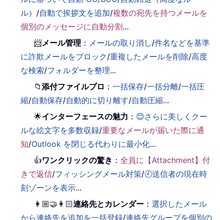
ル）
/
自動で挨拶文を追加
/
複数の宛先を持つメールを
個別のメッセージに自動分割
...
📨
メール管理
：
メールの取り消し
/
件名などを基準
に詐欺メールをブロック
/
重複したメールを削除
/
高度
な検索
/
フォルダーを整理
...
📁
添付ファイルプロ
：
一括保存
/
一括分離
/
一括圧
縮
/
自動保存
/
自動的に切り離す
/
自動圧縮
...
🌟
インターフェースの魅力
：
😊さらに美しくクー
ルな絵文字を多数収録
/
重要なメールが届いた際に通
知
/
Outlook を閉じる代わりに最小化
...
👍
ワンクリックの驚き
：
全員に【Attachment】付
きで返信
/
フィッシングメール対策
/
🕘送信者の現在時
刻ゾーンを表示
...
👩🏼‍🤝‍👩🏻
連絡先とカレンダー
：
選択したメール
から連絡先を追加を一括登録
/
連絡先グループを個別の