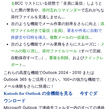
る
BCC リストにいる状態で「全員に返信」しようと
した際の警告や、
添付忘れリマインダー
で忘れがちな
添付ファイルを見逃しません…
次のような機能でメール作業の効率をさらに向上：
添
付ファイル付きで返信（全員)
、
署名や件名に自動で
挨拶文や日時を挿入
、
複数メールの一括返信
…
次のような機能でメール業務をさらにスムーズに：
メ
ールの取り消し
、
添付ファイルツール
（すべて圧縮、
自動保存すべて…）、
重複を削除
、および
クイックレ
ポート
…
これらの高度な機能でOutlook 2024 - 2010 または
Outlook 365 をご活用ください。100+の強力な機能で、
メール体験をさらに快適に！
Kutools for Outlook の全機能を見る
今すぐダ
ウンロード
Microsoft Outlook で連絡先フォルダー内のすべての連絡