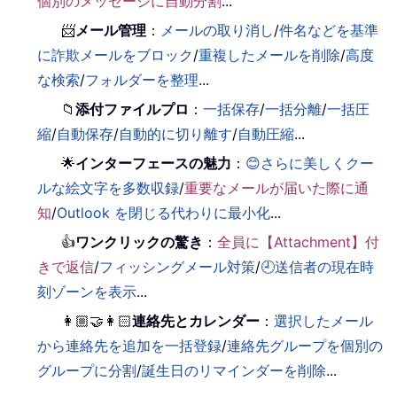
個別のメッセージに自動分割
...
📨
メール管理
：
メールの取り消し
/
件名などを基準
に詐欺メールをブロック
/
重複したメールを削除
/
高度
な検索
/
フォルダーを整理
...
📁
添付ファイルプロ
：
一括保存
/
一括分離
/
一括圧
縮
/
自動保存
/
自動的に切り離す
/
自動圧縮
...
🌟
インターフェースの魅力
：
😊さらに美しくクー
ルな絵文字を多数収録
/
重要なメールが届いた際に通
知
/
Outlook を閉じる代わりに最小化
...
👍
ワンクリックの驚き
：
全員に【Attachment】付
きで返信
/
フィッシングメール対策
/
🕘送信者の現在時
刻ゾーンを表示
...
👩🏼‍🤝‍👩🏻
連絡先とカレンダー
：
選択したメール
から連絡先を追加を一括登録
/
連絡先グループを個別の
グループに分割
/
誕生日のリマインダーを削除
...