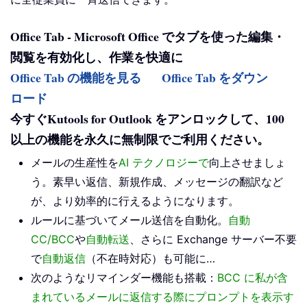
Office Tab - Microsoft Office でタブを使った編集・
閲覧を有効化し、作業を快適に
Office Tab の機能を見る
Office Tab をダウン
ロード
今すぐKutools for Outlook をアンロックして、100
以上の機能を永久に無制限でご利用ください。
メールの生産性を
AI テクノロジーで
向上させましょ
う。素早い返信、新規作成、メッセージの翻訳など
が、より効率的に行えるようになります。
ルールに基づいてメール送信を自動化。
自動
CC/BCC
や
自動転送
、さらに Exchange サーバー不要
で
自動返信
（不在時対応）も可能に…
次のようなリマインダー機能も搭載：
BCC に私が含
まれているメールに返信する際にプロンプトを表示す