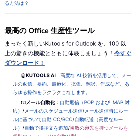
る方法は？
最高の Office 生産性ツール
まったく新しいKutools for Outlook を、100 以
上の驚きの機能とともに体験しましょう！
今すぐ
ダウンロード！
🤖
KUTOOLS AI
：
高度な AI 技術を活用して、メー
ルの返信、要約、最適化、拡張、翻訳、作成など、あ
らゆる操作をラクラクこなします。
📧
メール自動化
：
自動返信（POP および IMAP 対
応）
/
メールのスケジュール送信
/
メール送信時にルー
ルに基づいて自動 CC/BCC
/
自動転送（高度なルー
ル）
/
自動で挨拶文を追加
/
複数の宛先を持つメールを