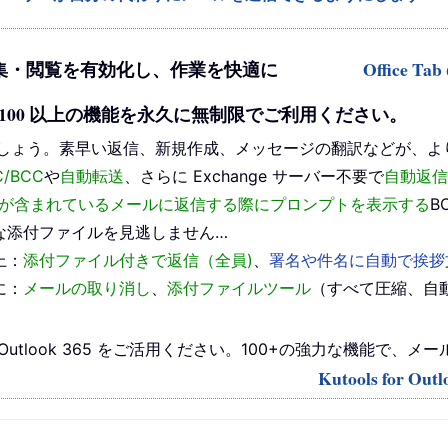
タブを使った編集・閲覧を有効化し、作業を快適に
Office 
ックして、100 以上の機能を永久に無制限でご利用ください。
しょう。素早い返信、新規作成、メッセージの翻訳などが、よ
/BCC
や
自動転送
、さらに Exchange サーバー不要で
自動返信
に私が含まれているメールに返信する際にプロンプトを表示する
B
な添付ファイルを見逃しません…
上：
添付ファイル付きで返信（全員)
、
署名や件名に自動で挨拶
に：
メールの取り消し
、
添付ファイルツール
（すべて圧縮、自
 またはOutlook 365 をご活用ください。100+の強力な機能で
Kutools for 